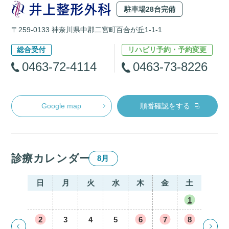
駐車場28台完備
〒259-0133 神奈川県中郡二宮町百合が丘1-1-1
総合受付
リハビリ予約・予約変更
0463-72-4114
0463-73-8226
Google map
順番確認をする
診療カレンダー
8月
日
月
火
水
木
金
土
1
2
3
4
5
6
7
8