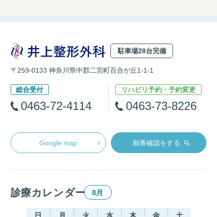
駐車場28台完備
〒259-0133 神奈川県中郡二宮町百合が丘1-1-1
総合受付
リハビリ予約・予約変更
0463-72-4114
0463-73-8226
Google map
順番確認をする
診療カレンダー
8月
日
月
火
水
木
金
土